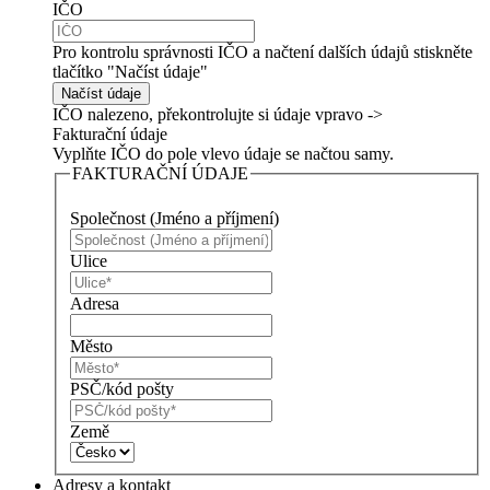
IČO
Pro kontrolu správnosti IČO a načtení dalších údajů stiskněte
tlačítko "Načíst údaje"
Načíst údaje
IČO nalezeno,
překontrolujte si údaje vpravo ->
Fakturační údaje
Vyplňte IČO do pole vlevo údaje
se načtou samy.
FAKTURAČNÍ ÚDAJE
Společnost
(Jméno a příjmení)
Ulice
Adresa
Město
PSČ/kód pošty
Země
Adresy a kontakt