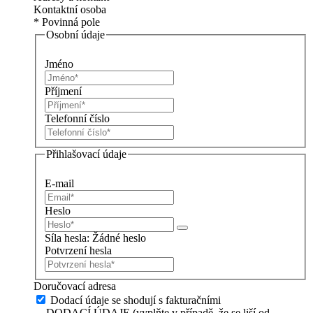
Kontaktní osoba
* Povinná pole
Osobní údaje
Jméno
Příjmení
Telefonní číslo
Přihlašovací údaje
E-mail
Heslo
Síla hesla:
Žádné heslo
Potvrzení hesla
Doručovací adresa
Dodací údaje se shodují s fakturačními
DODACÍ ÚDAJE (vyplňte v případě, že se liší od