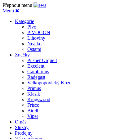
Přepnout menu
Menu
Kategorie
Pivo
PIVOGON
Lihoviny
Nealko
Ostatní
Značky
Pilsner Urquell
Excelent
Gambrinus
Radegast
Velkopopovický Kozel
Primus
Klasik
Kingswood
Frisco
Birell
Viper
O nás
Služby
Prodejny
Vše o nákupu