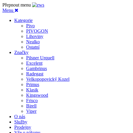
Přepnout menu
Menu
Kategorie
Pivo
PIVOGON
Lihoviny
Nealko
Ostatní
Značky
Pilsner Urquell
Excelent
Gambrinus
Radegast
Velkopopovický Kozel
Primus
Klasik
Kingswood
Frisco
Birell
Viper
O nás
Služby
Prodejny
Vše o nákupu