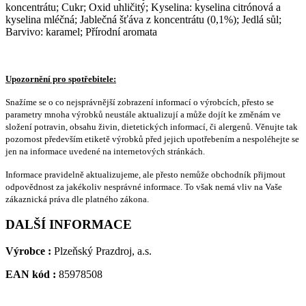
koncentrátu; Cukr; Oxid uhličitý; Kyselina: kyselina citrónová a
kyselina mléčná; Jablečná šťáva z koncentrátu (0,1%); Jedlá sůl;
Barvivo: karamel; Přírodní aromata
Upozornění pro spotřebitele:
Snažíme se o co nejsprávnější zobrazení informací o výrobcích, přesto se
parametry mnoha výrobků neustále aktualizují a může dojít ke změnám ve
složení potravin, obsahu živin, dietetických informací, či alergenů. Věnujte tak
pozornost především etiketě výrobků před jejich upotřebením a nespoléhejte se
jen na informace uvedené na internetových stránkách.
Informace pravidelně aktualizujeme, ale přesto nemůže obchodník přijmout
odpovědnost za jakékoliv nesprávné informace. To však nemá vliv na Vaše
zákaznická práva dle platného zákona.
DALŠÍ INFORMACE
Výrobce :
Plzeňský Prazdroj, a.s.
EAN kód :
85978508