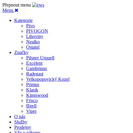
Přepnout menu
Menu
Kategorie
Pivo
PIVOGON
Lihoviny
Nealko
Ostatní
Značky
Pilsner Urquell
Excelent
Gambrinus
Radegast
Velkopopovický Kozel
Primus
Klasik
Kingswood
Frisco
Birell
Viper
O nás
Služby
Prodejny
Vše o nákupu