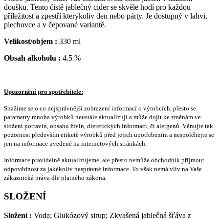
doušku. Tento čistě jablečný cider se skvěle hodí pro každou
příležitost a zpestří kterýkoliv den nebo párty. Je dostupný v lahvi,
plechovce a v čepované variantě.
Velikost/objem :
330 ml
Obsah alkoholu :
4.5 %
Upozornění pro spotřebitele:
Snažíme se o co nejsprávnější zobrazení informací o výrobcích, přesto se
parametry mnoha výrobků neustále aktualizují a může dojít ke změnám ve
složení potravin, obsahu živin, dietetických informací, či alergenů. Věnujte tak
pozornost především etiketě výrobků před jejich upotřebením a nespoléhejte se
jen na informace uvedené na internetových stránkách.
Informace pravidelně aktualizujeme, ale přesto nemůže obchodník přijmout
odpovědnost za jakékoliv nesprávné informace. To však nemá vliv na Vaše
zákaznická práva dle platného zákona.
SLOŽENÍ
Složení :
Voda; Glukózový sirup; Zkvašená jablečná šťáva z