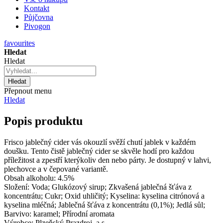
Kontakt
Půjčovna
Pivogon
favourites
Hledat
Hledat
Hledat
Přepnout menu
Hledat
Popis produktu
Frisco jablečný cider vás okouzlí svěží chutí jablek v každém
doušku. Tento čistě jablečný cider se skvěle hodí pro každou
příležitost a zpestří kterýkoliv den nebo párty. Je dostupný v lahvi,
plechovce a v čepované variantě.
Obsah alkoholu:
4.5%
Složení:
Voda; Glukózový sirup; Zkvašená jablečná šťáva z
koncentrátu; Cukr; Oxid uhličitý; Kyselina: kyselina citrónová a
kyselina mléčná; Jablečná šťáva z koncentrátu (0,1%); Jedlá sůl;
Barvivo: karamel; Přírodní aromata
Výrobce:
Plzeňský Prazdroj, a.s.