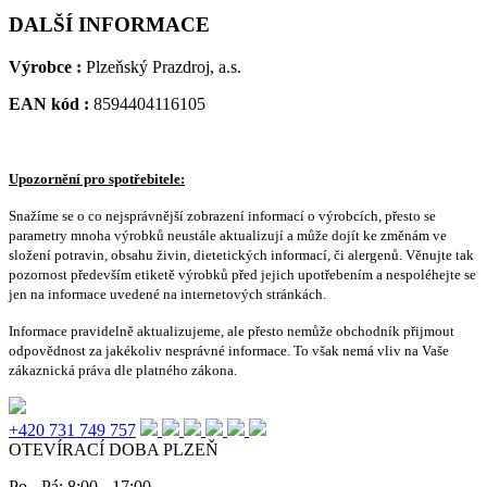
DALŠÍ INFORMACE
Výrobce :
Plzeňský Prazdroj, a.s.
EAN kód :
8594404116105
Upozornění pro spotřebitele:
Snažíme se o co nejsprávnější zobrazení informací o výrobcích, přesto se
parametry mnoha výrobků neustále aktualizují a může dojít ke změnám ve
složení potravin, obsahu živin, dietetických informací, či alergenů. Věnujte tak
pozornost především etiketě výrobků před jejich upotřebením a nespoléhejte se
jen na informace uvedené na internetových stránkách.
Informace pravidelně aktualizujeme, ale přesto nemůže obchodník přijmout
odpovědnost za jakékoliv nesprávné informace. To však nemá vliv na Vaše
zákaznická práva dle platného zákona.
+420 731 749 757
OTEVÍRACÍ DOBA PLZEŇ
Po - Pá: 8:00 - 17:00