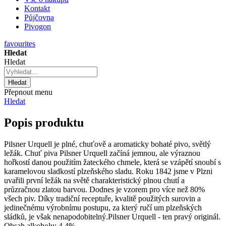
Kontakt
Půjčovna
Pivogon
favourites
Hledat
Hledat
Hledat
Přepnout menu
Hledat
Popis produktu
Pilsner Urquell je plné, chuťově a aromaticky bohaté pivo, světlý
ležák. Chuť piva Pilsner Urquell začíná jemnou, ale výraznou
hořkostí danou použitím žateckého chmele, která se vzápětí snoubí s
karamelovou sladkostí plzeňského sladu. Roku 1842 jsme v Plzni
uvařili první ležák na světě charakteristický plnou chutí a
průzračnou zlatou barvou. Dodnes je vzorem pro více než 80%
všech piv. Díky tradiční receptuře, kvalitě použitých surovin a
jedinečnému výrobnímu postupu, za který ručí um plzeňských
sládků, je však nenapodobitelný.Pilsner Urquell - ten pravý originál.
Obsah alkoholu:
4,4%