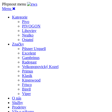
Přepnout menu
Menu
Kategorie
Pivo
PIVOGON
Lihoviny
Nealko
Ostatní
Značky
Pilsner Urquell
Excelent
Gambrinus
Radegast
Velkopopovický Kozel
Primus
Klasik
Kingswood
Frisco
Birell
Viper
O nás
Služby
Prodejny
Vše o nákupu