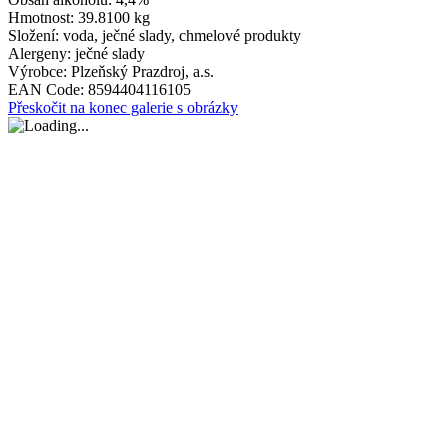
Hmotnost:
39.8100 kg
Složení:
voda, ječné slady, chmelové produkty
Alergeny:
ječné slady
Výrobce:
Plzeňský Prazdroj, a.s.
EAN Code:
8594404116105
Přeskočit na konec galerie s obrázky