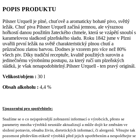
POPIS PRODUKTU
Pilsner Urquell je plné, chuťově a aromaticky bohaté pivo, světlý
ležák. Chuť piva Pilsner Urquell začíná jemnou, ale výraznou
hořkostí danou použitím žateckého chmele, která se vzápětí snoubí s
karamelovou sladkostí plzeňského sladu. Roku 1842 jsme v Plzni
uvařili první ležák na světě charakteristický plnou chutí a
průzračnou zlatou barvou. Dodnes je vzorem pro více než 80%
všech piv. Díky tradiční receptuře, kvalitě použitých surovin a
jedinečnému výrobnímu postupu, za který ručí um plzeňských
sládků, je však nenapodobitelný.Pilsner Urquell - ten pravý originál.
Velikost/objem :
30 l
Obsah alkoholu :
4,4 %
Upozornění pro spotřebitele:
Snažíme se o co nejsprávnější zobrazení informací o výrobcích, přesto se
parametry mnoha výrobků neustále aktualizují a může dojít ke změnám ve
složení potravin, obsahu živin, dietetických informací, či alergenů. Věnujte tak
pozornost především etiketě výrobků před jejich upotřebením a nespoléhejte se